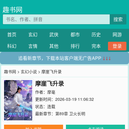
趣书网
搜索
首页
玄幻
武侠
都市
历史
网游
科幻
言情
其他
排行
完本
登录
追看新章节，下载本站客户端无广告APP
↓↓↓
趣书网
>
玄幻小说
> 摩崖飞升录
摩崖飞升录
作者：
摩毫
更新时间：2026-03-19 11:06:32
状态：连载
最新章节：
第89章 卫火长明
加入书架
点击阅读