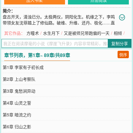
简介：
盘古开天，清浊已分。太极两仪，阴阳化生。机缘之下，李鸣
带领女友沈菲踏上了修仙路。破维、升维、还丹、极化……直
至飞升、破局、合道、成神、返虚……方知，命盘掌握在自己的手
其它作品：
方瞳术
/
水生月下
/
又是被师兄带跑偏的一天
/
相倾
/
上。
您要是觉得《
摩崖飞升录
》还不错的话请不要忘记向您QQ群和微博微
复制分享
信里的朋友推荐哦！
章节列表，第1章~ 89章/共89章
倒序
第1章 李家有子初长成
第2章 上山考察队
第3章 鬼愁涧异动
第4章 山灵之誓
第5章 暗流之约
第6章 归山之影