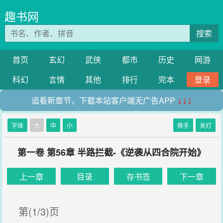
趣书网
搜索
首页
玄幻
武侠
都市
历史
网游
科幻
言情
其他
排行
完本
登录
追看新章节，下载本站客户端无广告APP
↓↓↓
字体
大
中
小
换手
关灯
第一卷 第56章 半路拦截-《逆袭从四合院开始》
上一章
目录
存书签
下一章
第(1/3)页