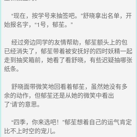
“现在，按学号来抽签吧。”舒晓拿出名单，开
始报名字，“1号，郁苼。”
经过旁边同学的友情帮助，郁苼额头上的包
已经消失了，郁苼带着被安抚好的四时妖精一起
走到抽奖箱前，她看了看舒晓，有些迟疑抽哪张
纸条。
舒晓面带微笑地回看着郁苼，虽然她没有多
余的动作，但郁苼还是从她的微笑中看出
了‘请’的意思。
“四季，你来选吧！”郁苼想着自己的运气肯定
比不上时空的宠儿。