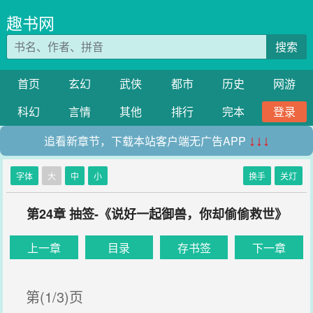
趣书网
搜索
首页
玄幻
武侠
都市
历史
网游
科幻
言情
其他
排行
完本
登录
追看新章节，下载本站客户端无广告APP
↓↓↓
字体
大
中
小
换手
关灯
第24章 抽签-《说好一起御兽，你却偷偷救世》
上一章
目录
存书签
下一章
第(1/3)页