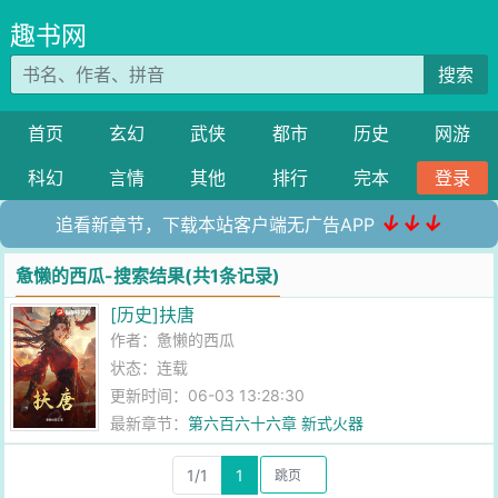
趣书网
搜索
首页
玄幻
武侠
都市
历史
网游
科幻
言情
其他
排行
完本
登录
↓↓↓
追看新章节，下载本站客户端无广告APP
惫懒的西瓜-搜索结果(共1条记录)
[历史]扶唐
作者：
惫懒的西瓜
状态：连载
更新时间：06-03 13:28:30
最新章节：
第六百六十六章 新式火器
1/1
1