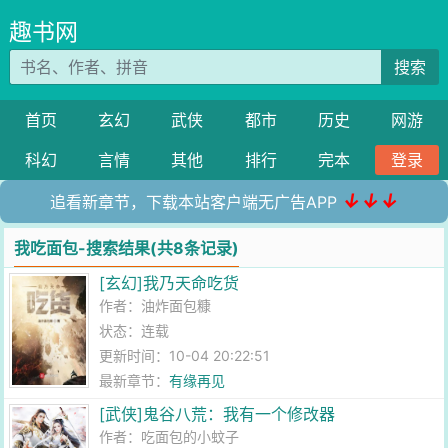
趣书网
搜索
首页
玄幻
武侠
都市
历史
网游
科幻
言情
其他
排行
完本
登录
↓↓↓
追看新章节，下载本站客户端无广告APP
我吃面包-搜索结果(共8条记录)
[玄幻]我乃天命吃货
作者：
油炸面包糠
状态：连载
更新时间：10-04 20:22:51
最新章节：
有缘再见
[武侠]鬼谷八荒：我有一个修改器
作者：
吃面包的小蚊子