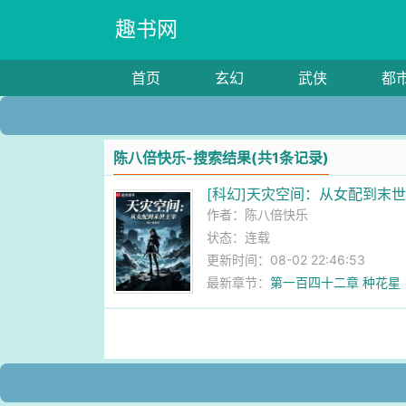
趣书网
首页
玄幻
武侠
都
陈八倍快乐-搜索结果(共1条记录)
[科幻]天灾空间：从女配到末
作者：
陈八倍快乐
状态：连载
更新时间：08-02 22:46:53
最新章节：
第一百四十二章 种花星