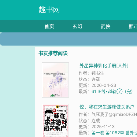
趣书网
首页
玄幻
武侠
都
书友推荐阅读
外星异种驯化手册[人外]
作者：钝书生
状态：连载
更新：2026-04-23
最新：
61 IF线•越轨⑦（完）
惊，我在求生游戏做关系户
作者：气死我了@qimiaoDFZH
状态：连载
更新：2025-11-13
最新：
第一卷 第1082章 番外