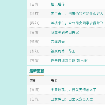
[言情]
妲己后传
[科幻]
丧尸末世：别害怕我不是什么好人
[科幻]
盖楼求生，全公司女同事求我带飞
[言情]
我靠签到种田兴家
[都市]
吞噬月光
[玄幻]
镇妖司第一苟王
[言情]
你来自哪颗星球[娱乐圈]
最新更新
类别
书名
[言情]
宇智波孤儿，我就无情怎么了
[言情]
丑女种田：山里汉宠妻无度