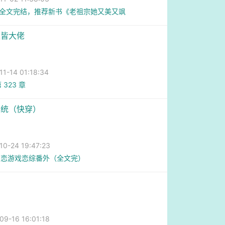
5.全文完结，推荐新书《老祖宗她又美又飒
家皆大佬
-14 01:18:34
第 323 章
系统（快穿）
-24 19:47:23
 网恋游戏恋综番外（全文完）
-16 16:01:18