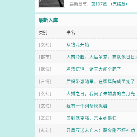
最新章节：
第107章 （完结章）
最新入库
类别
书名
[玄幻]
从铬龙开始
[都市]
人前冷脸，人后争宠，商队他日日
[武侠]
鸡汤悟道，诸天大能全跪了
[言情]
后妈带崽随军，在家属院成团宠了
[玄幻]
大婚之日，我阉了未婚妻的白月光
[玄幻]
我有一个词条模拟器
[玄幻]
签到就变强，宗主她很狂
[玄幻]
开局互送未亡人：获金刚不坏神功