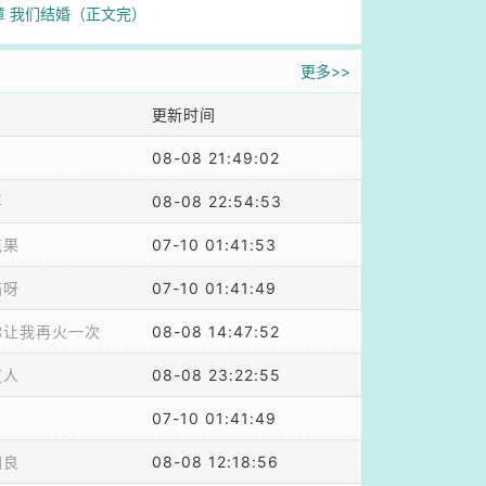
章 我们结婚（正文完）
更多>>
更新时间
08-08 21:49:02
喜
08-08 22:54:53
花果
07-10 01:41:53
喵呀
07-10 01:41:49
你让我再火一次
08-08 14:47:52
道人
08-08 23:22:55
07-10 01:41:49
幽良
08-08 12:18:56