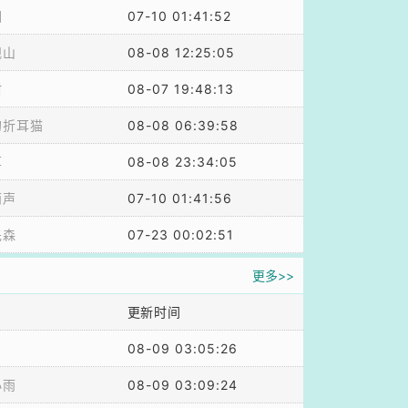
园
07-10 01:41:52
观山
08-08 12:25:05
柑
08-07 19:48:13
的折耳猫
08-08 06:39:58
耳
08-08 23:34:05
雨声
07-10 01:41:56
先森
07-23 00:02:51
更多>>
更新时间
08-09 03:05:26
小雨
08-09 03:09:24