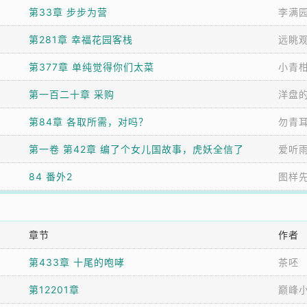
第33章 步步为营
李满
第281章 幸福花园客栈
远眺
第377章 单纯觉得你们太菜
小青
第一百二十章 采购
洋盘
第84章 各取所需，对吗？
勿青
第一卷 第42章 编了个女儿国故事，虎妖全信了
爱听
84 番外2
图样
章节
作者
第433章 十尾的咆哮
茶呸
第12201章
巅峰