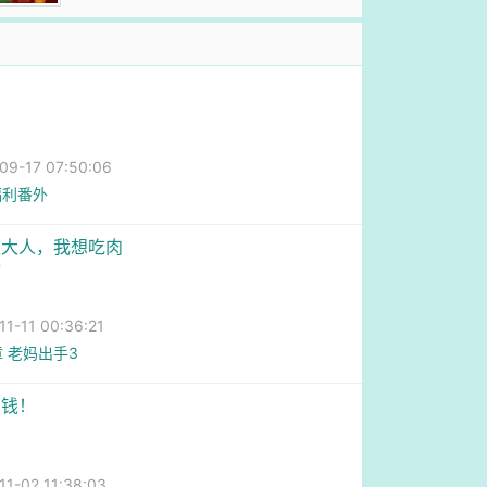
-17 07:50:06
 福利番外
夫大人，我想吃肉
雨
-11 00:36:21
章 老妈出手3
有钱！
-02 11:38:03