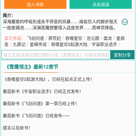
加入书架
点击阅读
简介：
深海魔兽的呼吸形成永不停息的风暴……熔岩巨人的脚步毁灭
一座座城池……深渊恶魔想要侵入这座世界……而神灵降临，
行走人间传播他的光辉……然而整个世界由夏族帝国‘龙山帝国’统治，
其它作品：
飞剑问道
/
莽荒纪
/
吞噬星空
/
沧元图
/
盘龙
/
星辰
这是人类的帝国，知识渊博的法师们埋首于法师塔中百年千年，骑士
变
/
九鼎记
/
星峰传说
/
吞噬星空2起源大陆
/
宇宙职业选手
/
们巡守天空大地海洋……在帝国的安阳行省，有一个很小很不起眼的
贵族领地，叫——雪鹰领！故事，就从这里开始！******继《莽荒纪》
复制分享
《吞噬星空》《九鼎记》《盘龙》《星辰变》《寸芒》《星峰传说》
后，番茄的第八本小说！
《雪鹰领主》最新12章节
您要是觉得《
雪鹰领主
》还不错的话请不要忘记向您QQ群和微博微信
里的朋友推荐哦！
《吞噬星空2起源大陆》，已经在起点正式上传！
番茄新书《宇宙职业选手》已经正式发布！
番茄新书《飞剑问道》第一章已经上传！
番茄新书《飞剑问道》已经发布~~~
感言以及新书！