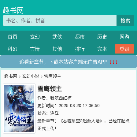
趣书网
搜索
首页
玄幻
武侠
都市
历史
网游
科幻
言情
其他
排行
完本
登录
追看新章节，下载本站客户端无广告APP
↓↓↓
趣书网
>
玄幻小说
> 雪鹰领主
雪鹰领主
作者：
我吃西红柿
更新时间：2025-08-20 17:06:50
状态：连载
最新章节：
《吞噬星空2起源大陆》，已经在起点
正式上传！