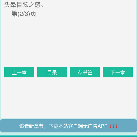
头晕目眩之感。
第(2/3)页
上一章
目录
存书签
下一章
追看新章节，下载本站客户端无广告APP
↓↓↓