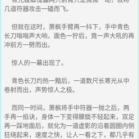
几道符器攻击一磕而飞。
但就在这时，萧枫手臂再一抖下，手中青色
长刀嗡嗡声大响，面色一狞后，竟一声大吼的再
冲前方一劈而出。
惊人的一幕出现了。
青色长刀灼热一黯后，一道数尺长寒光从中
卷射而出，声势惊人之极。
而同一时间，萧枫将手中符器一抛之后，两
手再一掐诀，身体一下变得朦胧不轻起来，双足
再一踩地面后，就化为一道虚影的沿着圆圈内侧
狂绕起来，速度之快，让人一看之下，都几乎有