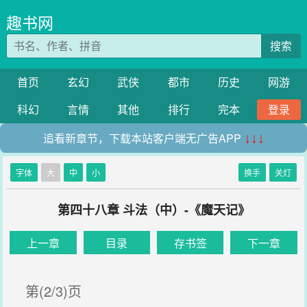
趣书网
搜索
首页
玄幻
武侠
都市
历史
网游
科幻
言情
其他
排行
完本
登录
追看新章节，下载本站客户端无广告APP
↓↓↓
字体
大
中
小
换手
关灯
第四十八章 斗法（中）-《魔天记》
上一章
目录
存书签
下一章
第(2/3)页