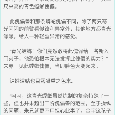
尺来高的青色螳螂傀儡。
此傀儡兽和那条蟒蛇傀儡不同，除了两只寒
光闪闪的前臂看似锋利异常外，其他地方都青光
濛濛，给人一种轻盈异常的感觉。
“青光螳螂！你们竟然敢将此傀儡给一名新入
门弟子，他恐怕根本无法发挥此傀儡的实力？”
朱赤一见此螳螂傀儡，当即脸色大变起来。
钟姓道姑也目露凝重之色来。
“呵呵，这青光螳螂虽然炼制的复杂特殊了一
些，但也并未超出二阶傀儡兽的范围，至于操纵
的问题，朱兄就更不用担心此事了，金宇这孩子