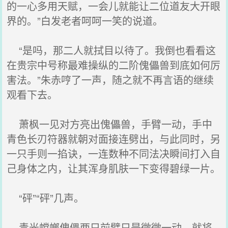
的一心多用天赋，一会儿就能让二位道友大开眼
界的。”白发老者呵呵一笑的说道。
“是吗，那二人就拭目以待了。我倒也看看这
在贵宗中号称最难操纵的二阶傀儡兽到底如何厉
害法。”朱赤哼了一声，随之就不再言语的继续
观看下去。
萧枫一见对方亮出傀儡兽，手臂一动，手中
青色长刃符器就朝对面接连劈出，与此同时，另
一只手则一掐诀，一连数种不同法决瞬间打入自
己身体之内，让其浑身肌肤一下变得碧绿一片。
“砰”“砰”几声。
青光螳螂傀儡两只前臂只是微微一动，就将