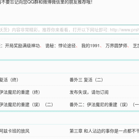
请不要忘记向您QQ群和微博微信里的朋友推荐哦！
侠：开局奖励满级神功
、
诡秘：悖论途径
、
我的1991
、
万界圆梦师
、
芝
 复活（终）
番外三 复活（二）
 伊法魔尼的重建（终）
发布失误，请勿订阅
 伊法魔尼的重建（误）（二）
番外二：伊法魔尼的重建（误）（一
 阿兹卡班的放风
第三章 和人沾边的事你是一点都不