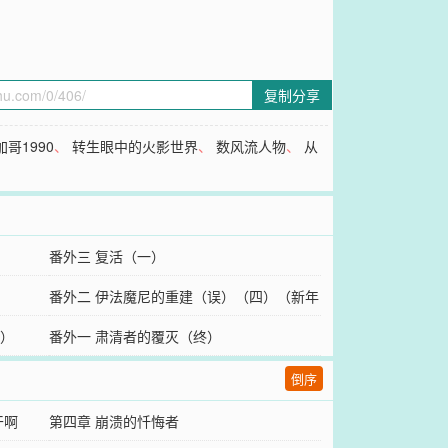
复制分享
加哥1990
、
转生眼中的火影世界
、
数风流人物
、
从
番外三 复活（一）
番外二 伊法魔尼的重建（误）（四）（新年
）
快乐）
番外一 肃清者的覆灭（终）
倒序
干啊
第四章 崩溃的忏悔者