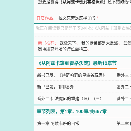
您要是觉得《
从阿兹卡班到霍格沃茨
》还不错的话
其它作品：
拉文克劳是这样子的
/
新书推荐：
武极天下
、
我的徒弟都是大反派
、
武
赛博朋克开始的跨位面科工
、
《从阿兹卡班到霍格沃茨》最新12章节
新书已发，《赫奇帕奇的星露谷玩家》
番外三
新书已发，聊聊番外
番外二
番外二 伊法魔尼的重建（误）（三）
番外二
章节列表，第1章~ 100章/共667章
第一章 阿兹卡班的日常
第二章