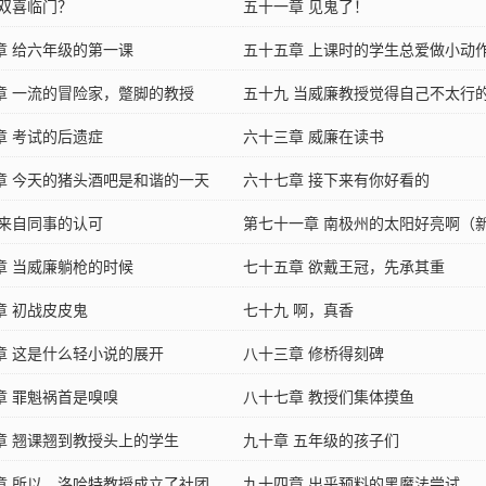
 双喜临门？
五十一章 见鬼了！
章 给六年级的第一课
五十五章 上课时的学生总爱做小动
章 一流的冒险家，蹩脚的教授
五十九 当威廉教授觉得自己不太行
章 考试的后遗症
六十三章 威廉在读书
章 今天的猪头酒吧是和谐的一天
六十七章 接下来有你好看的
 来自同事的认可
第七十一章 南极州的太阳好亮啊（
章 当威廉躺枪的时候
乐）
七十五章 欲戴王冠，先承其重
章 初战皮皮鬼
七十九 啊，真香
章 这是什么轻小说的展开
八十三章 修桥得刻碑
章 罪魁祸首是嗅嗅
八十七章 教授们集体摸鱼
章 翘课翘到教授头上的学生
九十章 五年级的孩子们
章 所以，洛哈特教授成立了社团
九十四章 出乎预料的黑魔法尝试