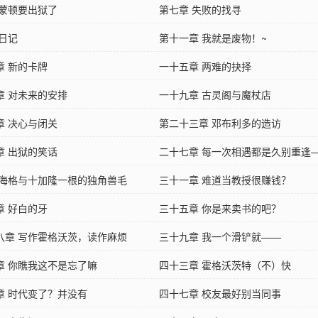
 蒙顿要出狱了
第七章 失败的找寻
 日记
第十一章 我就是废物！~
章 新的卡牌
一十五章 两难的抉择
章 对未来的安排
一十九章 古灵阁与魔杖店
章 决心与闭关
第二十三章 邓布利多的造访
章 出狱的笑话
二十七章 每一次相遇都是久别重逢
 海格与十加隆一根的独角兽毛
你不想见我
三十一章 难道当教授很赚钱？
章 好白的牙
三十五章 你是来卖书的吧？
八章 写作霍格沃茨，读作麻烦
三十九章 我一个滑铲就——
章 你瞧我这不是忘了嘛
四十三章 霍格沃茨特（不）快
章 时代变了？并没有
四十七章 校友最好别当同事