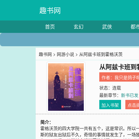
趣书网
首页
玄幻
武侠
都
趣书网
>
网游小说
> 从阿兹卡班到霍格沃茨
从阿兹卡班到
作者：
我只是鸽子
状态：连载
最新章节：
新书已发
加入书架
点击
简介：
霍格沃茨的四大学院一共有五个，这是常识。所以
斯的狱友出狱后不久，奇怪的事情就发生了，一场独特