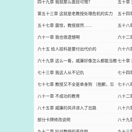
四十九章 我就那么面目可憎？
五十章
第五十三章 这就是老教授处理危机的实力
五十四
嘛？
五十七章 震惊，教授居然……
五十八
六十一章 我也很遗憾啊
六十二
六十五 给人挂科是要付出代价的
六十六
六十九章 这么一看，威廉好像怎么都能当教
七十章
授
七十三章 我这人从不记仇
七十四
七十七章 教授又不全是单身狗 （抱歉，忘
七十八
发布了）
八十一章 不成功的教育
八十二
八十五章 威廉的风评进入了岔路
八十六
部分卡牌修改说明
八十九
九十二章 针对教授的恶作剧
九十三