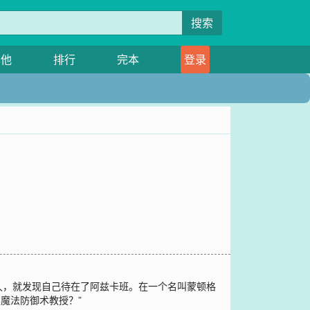
搜索
其他
排行
完本
登录
久，就发现自己待在了阿兹卡班。在一个名叫蒙顿格
魔法防御术教授？”