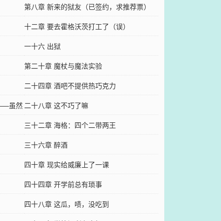
第八章 新来的狱友（已签约，求推荐票）
十二章 要去霍格沃茨打工了（误）
一十六 出狱
第二十章 魔杖与魔法实验
二十四章 酒吧不提供热巧克力
——虽然
二十八章 这不巧了嘛
三十二章 海格：四个二带两王
三十六章 醉酒
四十章 现实给威廉上了一课
四十四章 开学前总有琐事
四十八章 这瓜，啧，没吃到