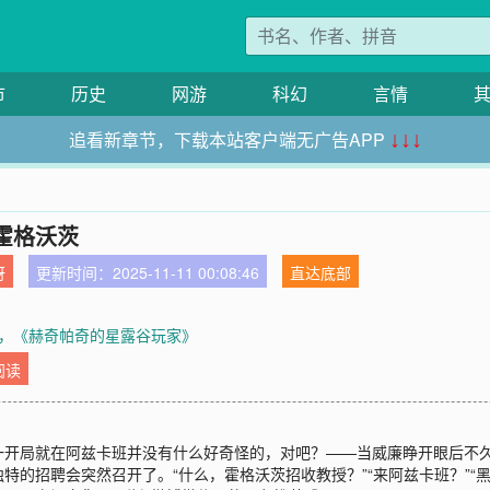
市
历史
网游
科幻
言情
追看新章节，下载本站客户端无广告APP
↓↓↓
霍格沃茨
呀
更新时间：2025-11-11 00:08:46
直达底部
，《赫奇帕奇的星露谷玩家》
阅读
一开局就在阿兹卡班并没有什么好奇怪的，对吧？——当威廉睁开眼后不
的招聘会突然召开了。“什么，霍格沃茨招收教授？”“来阿兹卡班？”“黑