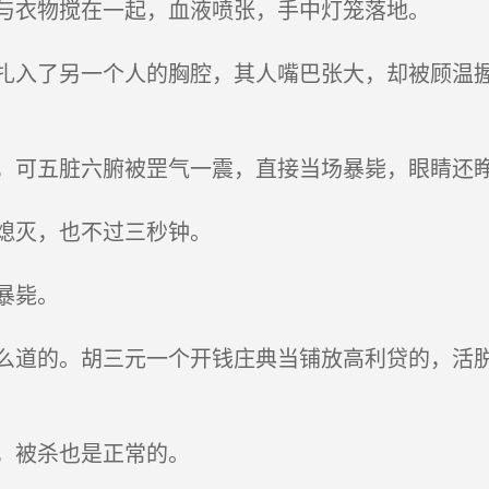
与衣物搅在一起，血液喷张，手中灯笼落地。
入了另一个人的胸腔，其人嘴巴张大，却被顾温握
可五脏六腑被罡气一震，直接当场暴毙，眼睛还
熄灭，也不过三秒钟。
暴毙。
道的。胡三元一个开钱庄典当铺放高利贷的，活脱
，被杀也是正常的。