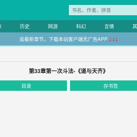
市
历史
网游
科幻
言情
追看新章节，下载本站客户端无广告APP
↓↓↓
第33章第一次斗法-《道与天齐》
目录
存书签