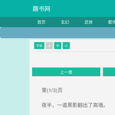
趣书网
首页
玄幻
武侠
都
字体
大
中
小
上一章
第(1/3)页
夜半，一道黑影翻出了高墙。