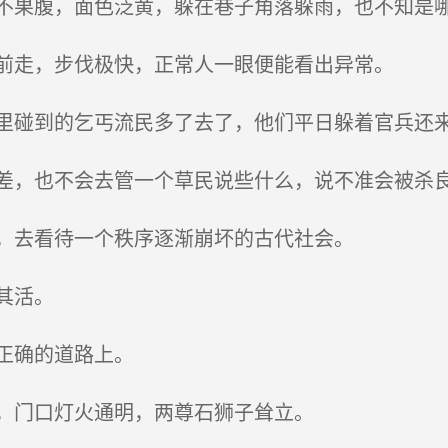
果腹，面色泛黄，躲在巷子角落躲雨，也不知是
前走，步伐极快，正常人一眼便能看出异常。
碰到的乞丐流民多了去了，他们平日躲着官兵还
，也不会去管一个草民说些什么，说不准会被杀
，去看待一个秩序逐渐崩坏的古代社会。
其活。
正确的道路上。
，门口灯火通明，两尊石狮子耸立。