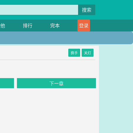
搜索
其他
排行
完本
登录
换手
关灯
下一章