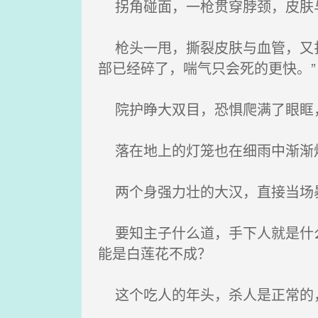
拐角碰面，一枪贯穿脖颈，皮肤
枪头一甩，撕裂皮肤与血管，又扎
部已经碎了，喘气只会死的更快。”
院护睁大双目，恐惧爬满了眼眶，
落在地上的灯笼也在细雨中渐渐
两个身强力壮的大汉，直接当场
要知主子什么道，手下人就是什么
能是白莲花不成？
这个吃人的年头，杀人是正常的