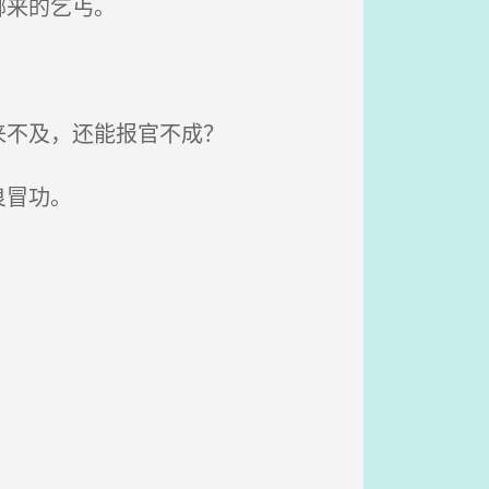
哪来的乞丐。
来不及，还能报官不成？
良冒功。