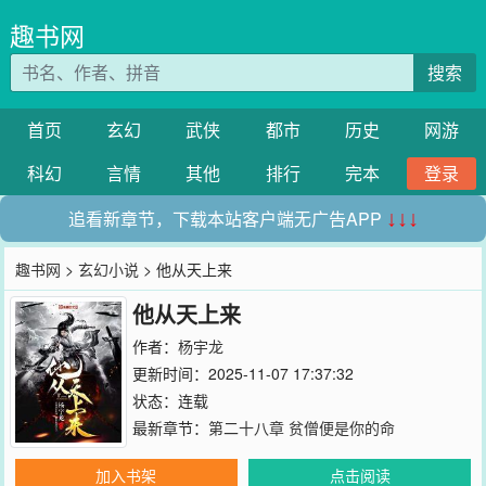
趣书网
搜索
首页
玄幻
武侠
都市
历史
网游
科幻
言情
其他
排行
完本
登录
追看新章节，下载本站客户端无广告APP
↓↓↓
趣书网
>
玄幻小说
> 他从天上来
他从天上来
作者：
杨宇龙
更新时间：2025-11-07 17:37:32
状态：连载
最新章节：
第二十八章 贫僧便是你的命
加入书架
点击阅读