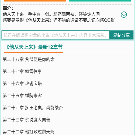
简介：
他从天上来，手中有一剑。翩然飘两袂，谈笑定人间。
您要是觉得《
他从天上来
》还不错的话请不要忘记向您QQ群
和微博微信里的朋友推荐哦！
复制分享
《他从天上来》最新12章节
第二十八章 贫僧便是你的命
第二十七章 飘雪往事
第二十六章 玲珑宝塔
第二十五章 禅院来客
第二十四章 狮王老矣，尚能战否
第二十三章 佛说度人向善
第二十二章 他打败过黎天烬