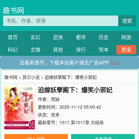
趣书网
搜索
首页
玄幻
武侠
都市
历史
网游
科幻
言情
其他
排行
完本
登录
追看新章节，下载本站客户端无广告APP
↓↓↓
趣书网
>
其它小说
> 迫嫁妖孽殿下：爆笑小邪妃
迫嫁妖孽殿下：爆笑小邪妃
作者：
梵缺
更新时间：2025-11-12 05:00:42
状态：完本
最新章节：
1517.第1517章 大结局
加入书架
点击阅读