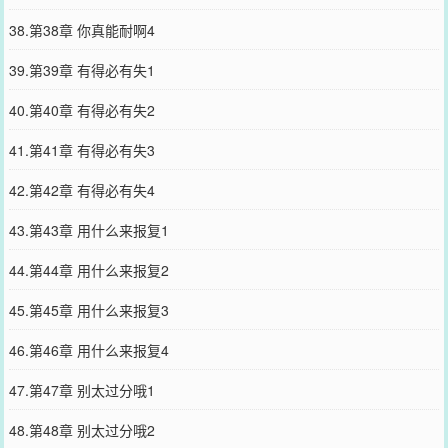
38.第38章 你真能耐啊4
39.第39章 有得必有失1
40.第40章 有得必有失2
41.第41章 有得必有失3
42.第42章 有得必有失4
43.第43章 用什么来报复1
44.第44章 用什么来报复2
45.第45章 用什么来报复3
46.第46章 用什么来报复4
47.第47章 别太过分哦1
48.第48章 别太过分哦2