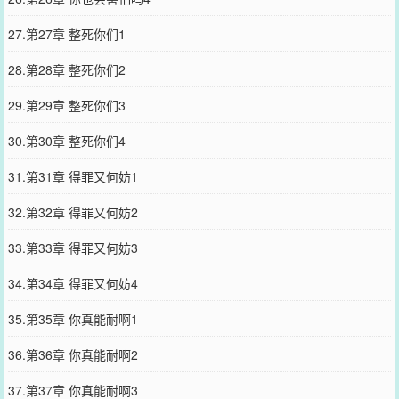
27.第27章 整死你们1
28.第28章 整死你们2
29.第29章 整死你们3
30.第30章 整死你们4
31.第31章 得罪又何妨1
32.第32章 得罪又何妨2
33.第33章 得罪又何妨3
34.第34章 得罪又何妨4
35.第35章 你真能耐啊1
36.第36章 你真能耐啊2
37.第37章 你真能耐啊3