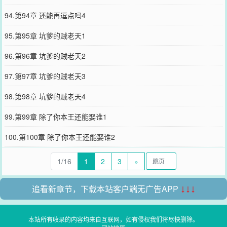
94.第94章 还能再逗点吗4
95.第95章 坑爹的贼老天1
96.第96章 坑爹的贼老天2
97.第97章 坑爹的贼老天3
98.第98章 坑爹的贼老天4
99.第99章 除了你本王还能娶谁1
100.第100章 除了你本王还能娶谁2
1/16
1
2
3
»
追看新章节，下载本站客户端无广告APP
↓↓↓
本站所有收录的内容均来自互联网，如有侵权我们将尽快删除。