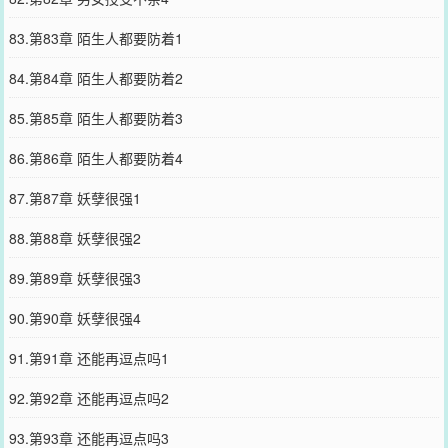
83.第83章 陌生人都要防着1
84.第84章 陌生人都要防着2
85.第85章 陌生人都要防着3
86.第86章 陌生人都要防着4
87.第87章 妖孽很强1
88.第88章 妖孽很强2
89.第89章 妖孽很强3
90.第90章 妖孽很强4
91.第91章 还能再逗点吗1
92.第92章 还能再逗点吗2
93.第93章 还能再逗点吗3