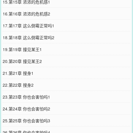
15.第15章 浓浓的危机感1
16.第16章 浓浓的危机感2
17.第17章 这么倒霉正常吗1
18.第18章 这么倒霉正常吗2
19.第19章 撞见某王1
20.第20章 撞见某王2
21.第21章 搜身1
22.第22章 搜身2
23.第23章 你也会害怕吗1
24.第24章 你也会害怕吗2
25.第25章 你也会害怕吗3
26.第26章 你也会害怕吗4