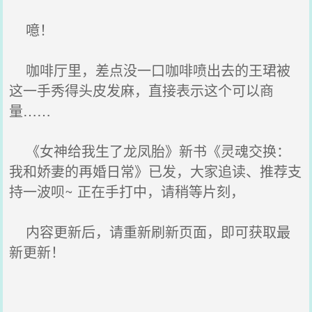
噫！
咖啡厅里，差点没一口咖啡喷出去的王珺被
这一手秀得头皮发麻，直接表示这个可以商
量……
《女神给我生了龙凤胎》新书《灵魂交换：
我和娇妻的再婚日常》已发，大家追读、推荐支
持一波呗~ 正在手打中，请稍等片刻，
内容更新后，请重新刷新页面，即可获取最
新更新！