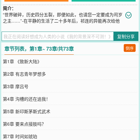
简介：
“世界破碎，历史四分五裂，即便如此，也请您一定要成为司岁
之主……”-在平静的生活了二十多年后，祁连的异能再次给他
带来了礼物——一张前往异界的车票他读了读上面的宣传语：“尊贵
的‘拾遗者’，如若你也想潜入遗境，化身失落历史中的人物，书写自己
复制分享
的传说的话，便请尽快联系我们……”祁连在车票上签下名字。自此之
后，他的人生便向着失控的方向一路狂飙因为祁连发现——他的异能
章节列表，第1章~ 73章/共73章
倒序
似乎是卡了某个bug，正在不断篡改自己在副本中的身份背景……-
【环之侍者】【你是信奉‘时之环’的异端，摹刻黄昏的画家，你将看到
第1章 《致新大陆》
的场景，用你的笔端化为永恒不变的灰白】-【灾变招来体】【你是无
常之风，不定之死，你是毁灭之前吹响的号角，你是那将要到来的风
第2章 有志青年梦想多
暴……】-【司岁之主】【你是时光之末，诸史的纂写者，你*&…%
￥#@￥%*】-当尘封的遗境上浮，神秘复苏，世界再次被妆点的光怪
第3章 摩吕号
陆离。蓦然回首，祁连发现自己业已成为传说。于是，他便从某个存
在那里抢过纸笔，将原本的结局涂黑，在上面写下一行字道。“从现在
第4章 沟槽的还在追我！
起，时间正式开始流动！”
您要是觉得《
我的背景深不可测！
》还不错的话请不要忘记向您QQ群
第5章 新印斯茅斯式武术
和微博微信里的朋友推荐哦！
第6章 要来点接肢吗？
第7章 时间如琥珀