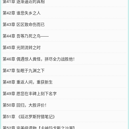
第41章 逐渐逼近的真相
第42章 谁悲失乡之人
第43章 区区致命伤而已
第44章 吾等乃死之鸟——
第45章 光阴流转之时
第46章 偶遇惊人粪怪，拼尽全力战胜他！
第47章 坠眠于九渊之下
第48章 重返人间，重获新生
第49章 愿您在丰碑上刻下名字
第50章 回归，大胜评价！
第51章 《廷达罗斯狩猎笔记》
第52章 完美级遗物【卡纳玛戈斯之沙漏】