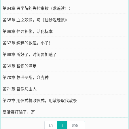
第64章 医学院的失控事故（求追读！）
第65章 血之欢愉，与《仙砂返魂箓》
第66章 怪异神像，活化标本
第67章 纯粹的数值，小子！
第68章 听好了，时间要加速了
第69章 智识的满足
第70章 静滞圣所，介壳种
第71章 巨像与虫人
第72章 用仪式篡改仪式，用献祭取代献祭
复活赛打输了，寄
1/1
1