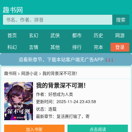
趣书网
搜索
首页
玄幻
武侠
都市
历史
网游
科幻
言情
其他
排行
完本
登录
追看新章节，下载本站客户端无广告APP
↓↓↓
趣书网
>
网游小说
> 我的背景深不可测！
我的背景深不可测！
作者：
好想成为人类
更新时间：2025-11-24 23:43:58
状态：连载
最新章节：
复活赛打输了，寄
加入书架
点击阅读