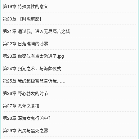
第19章 特殊属性的意义
第20章 【时隙剪影】
第21章 通过我，进入无尽痛苦之城
第22章 日落礁屿的薄雾
第23章 你疑似有点太激进了.jpg
第24章 归潮之术，与海葬仪式
第25章 我的超级智慧告诉我……
第26章 野心勃发的时节
第27章 恶孽之食技
第28章 深海女鬼行凶中？
第29章 汽灵与黑死之雾