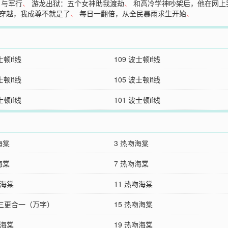
、
与军行
、
游龙出狱：五个女神助我渡劫
、
和高冷学神吵架后，他在网上
穿越，我成尊不就是了
、
每日一翻倍，从全民暴雨求生开始
、
士顿if线
109 波士顿if线
士顿if线
105 波士顿if线
士顿if线
101 波士顿if线
海棠
3 热吻海棠
海棠
7 热吻海棠
吻海棠
11 热吻海棠
V三更合一（万字）
15 热吻海棠
吻海棠
19 热吻海棠