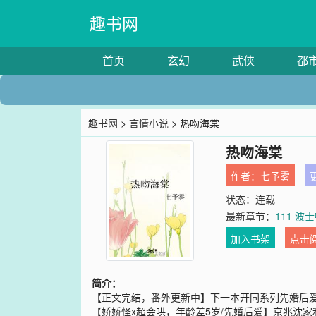
趣书网
首页
玄幻
武侠
都
趣书网
>
言情小说
> 热吻海棠
热吻海棠
作者：
七予雾
更
状态：连载
最新章节：
111 波士
加入书架
点击
简介：
【正文完结，番外更新中】下一本开同系列先婚后爱
【娇娇怪x超会哄，年龄差5岁/先婚后爱】京兆沈