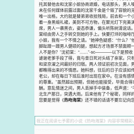
托其替他去和沈家小姐协商退婚，电话那头，男人嗓
未在任何媒体前露过面的沈家千金是个毁了容貌的无
唯一出格，大约就是替弟弟收拾残局，前去和一个
着一身黑缎礼裙，美到不可方物，在聚光灯下完美
席，男人一袭黑衣，姿态恭谦，偏头听陈树清说话
棠经由旁人之手转交到她的手上。快要打烊的咖啡厅
小姐，我有一个不情之请。”她神色疑惑：“什么？
脚趾蹭一蹭男人健硕的腿，想起方才场景不禁面颊一
人不是你？”沈初棠：“……”-sc————以下
谑谢老爹手段了得，竟与昔日死对头结了亲家。只
和梁京濯之间最好的归宿。两人领证前初次见面，男
都瞧得出来的不情愿。她料想，往后的日子应该如传
老公，却在每日下班后准时出现在家中。在没有感
的尊重。”虽然超出预期，但她也能接受，毕竟合
酬。意乱情迷之间，男人丢掉手中装备，低声道：“
北生产那日，突遇大雨。后来他有了个秘密，同样的
您要是觉得《
热吻海棠
》还不错的话请不要忘记向