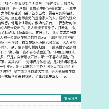
：“那也不能逼我娶个无盐啊！”圈内传闻，那位从
翩翩，是一众豪门贵胄心中的“完美女婿”，一生中
。大师携秘密关门弟子首次出席，霞姿月韵的姑娘，
沈初棠，坐在老师身旁的是徐家来的人。昏暗的观众
她料想，他是来退婚的。散场的后台，一捧别致的海
的话还未说出口。男人缓缓坐直身子，打断她，“沈
夫妻感情的事儿频率颇高。某日事后，沈初棠勾着细嫩
勾一勾她落在床边的性感bra，“刚刚叫我重些的
】谢家一朝落败，独女却嫁入港圈老钱梁家，人人皆嘲
等时机一到，便是桥归桥路归路，一纸离婚协议是她
口：“谢小姐，我不喜欢被强迫的。”神色是明眼人
多。只是，自新婚夜开始，那个“不喜欢被强迫”的
落。美其名曰：“对伴侣身体忠诚，是对婚姻最基本
一件旧物，她当以床笫之事作为旧物失而复得的报
归路的呢？-梁京濯之所以取名京濯，是因他母亲在京
一抹撑伞走来的身影，至此遇此生挚爱。-sc
复制分享