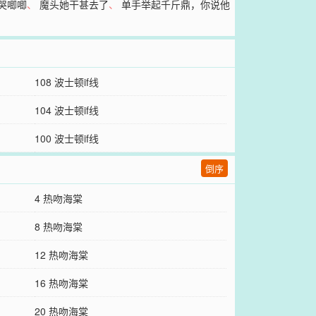
哭唧唧
、
魔头她干甚去了
、
单手举起千斤鼎，你说他
108 波士顿if线
104 波士顿if线
100 波士顿if线
倒序
4 热吻海棠
8 热吻海棠
12 热吻海棠
16 热吻海棠
20 热吻海棠