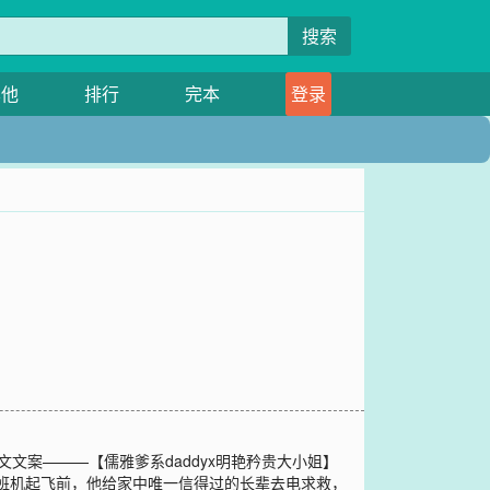
搜索
其他
排行
完本
登录
文案———【儒雅爹系daddyx明艳矜贵大小姐】
的班机起飞前，他给家中唯一信得过的长辈去电求救，