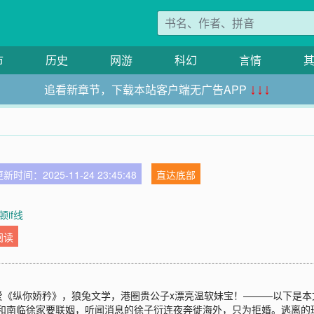
市
历史
网游
科幻
言情
追看新章节，下载本站客户端无广告APP
↓↓↓
新时间：2025-11-24 23:45:48
直达底部
顿if线
阅读
《纵你娇矜》，狼兔文学，港圈贵公子x漂亮温软妹宝！———以下是本文
家和南临徐家要联姻，听闻消息的徐子衍连夜奔徙海外，只为拒婚。逃离