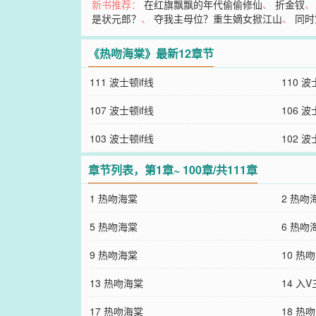
新书推荐：
在红旗飘飘的年代偷偷修仙
、
折金钗
是状元郎？
、
夺我主母位？重生嫡女掀江山
、
同时
《热吻海棠》最新12章节
111 波士顿if线
110 波
107 波士顿if线
106 波
103 波士顿if线
102 波
章节列表，第1章~ 100章/共111章
1 热吻海棠
2 热吻
5 热吻海棠
6 热吻
9 热吻海棠
10 热
13 热吻海棠
14 入
17 热吻海棠
18 热