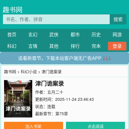
趣书网
搜索
首页
玄幻
武侠
都市
历史
网游
科幻
言情
其他
排行
完本
登录
追看新章节，下载本站客户端无广告APP
↓↓↓
趣书网
>
科幻小说
> 津门诡案录
津门诡案录
作者：
五月二十
更新时间：2025-11-24 23:46:43
状态：连载
最新章节：
第75章
加入书架
点击阅读