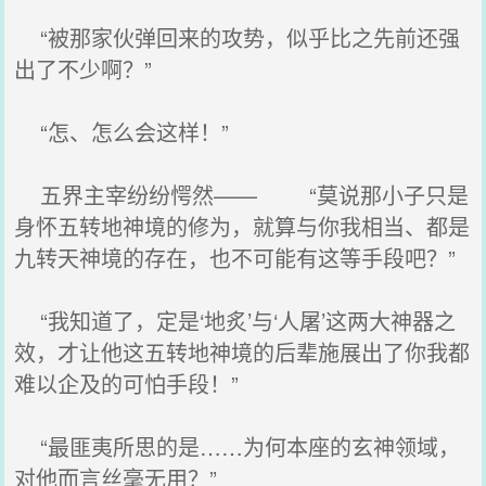
“被那家伙弹回来的攻势，似乎比之先前还强
出了不少啊？”
“怎、怎么会这样！”
五界主宰纷纷愕然—— “莫说那小子只是
身怀五转地神境的修为，就算与你我相当、都是
九转天神境的存在，也不可能有这等手段吧？”
“我知道了，定是‘地炙’与‘人屠’这两大神器之
效，才让他这五转地神境的后辈施展出了你我都
难以企及的可怕手段！”
“最匪夷所思的是……为何本座的玄神领域，
对他而言丝毫无用？”