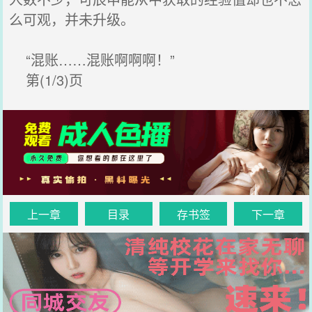
么可观，并未升级。
“混账……混账啊啊啊！”
第(1/3)页
上一章
目录
存书签
下一章