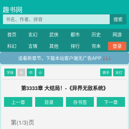
趣书网
搜索
首页
玄幻
武侠
都市
历史
网游
科幻
言情
其他
排行
完本
登录
追看新章节，下载本站客户端无广告APP
↓↓↓
字体
大
中
小
换手
关灯
第3333章 大结局！-《异界无敌系统》
上一章
目录
存书签
下一章
第(1/3)页