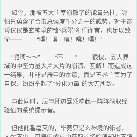
如今，那被五大主宰崩散了的能量光柱，哪
怕只蕴含了合击总强度千分之一的威势，对于这
帮仅仅是玄神境的“虾兵蟹将”们而言，也足以致
命—— “噗！噗！噗！噗！噗！”
“呃啊～～” “不……” 很快，五大界
域的中坚力量大片大片的崩溃、瓦解！而造成这
一结果，并非是辰申的本意，而是五界主宰为了
自保、纷纷举起了“分化力量”的大刀所致。
与此同时，辰申耳边蓦然响起一阵阵获取经
验值的系统提示音。
但他此番屠灭的，毕竟只是玄神境的修者，
人数不少，可辰申能从中获取的经验值却也不怎