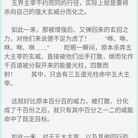
五界主宰不约而同的行径，实际上就是要将
杀向自己的强大玄威分而化之。
如此一来，那被增强后、又弹回来的玄招之
力，对他们来说便不足为虑了！ “咻、咻、
咻、咻、咻……” 眨眼一瞬间，原本杀奔五
大主宰的玄威，直接被他们出手打散，继而化作
千百道被分裂开来的能量光柱，四散而
射！ 其中，只会有三五道光柱命中五大主
宰。
这就好比原本百分百的威力，被打散、分化
成了千百份之后，就只有其中百分之一二的威能
命中了既定目标。
如此一来，对于五大主宰、以及其他同行的