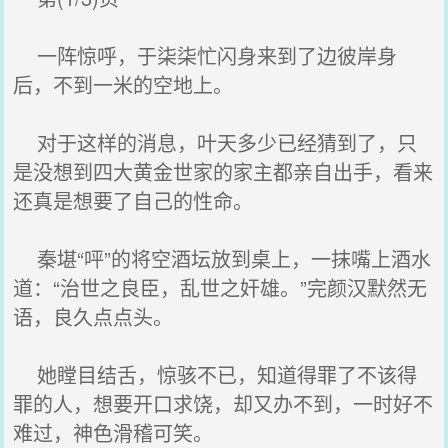
一阵惊呼，于柒柒忙闪身来到了边彼岸身
后，不到一米的空地上。
对于这样的消息，叶天多少已经猜到了，只
是没想到四大黄金世家的家主都亲自出手，看来
还真是想要了自己的性命。
秦堪“呯”的将空酒坛放到桌上，一抹嘴上酒水
道：“治世之良臣，乱世之奸雄。”完颜汉默然无
语，良久点点头。
她瞠目结舌，惊骇不已，知道得罪了不该得
罪的人，想要开口求饶，却又办不到，一时好不
难过，神色滑稽可笑。