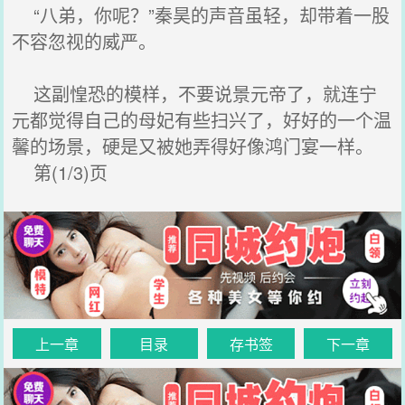
“八弟，你呢？”秦昊的声音虽轻，却带着一股
不容忽视的威严。
这副惶恐的模样，不要说景元帝了，就连宁
元都觉得自己的母妃有些扫兴了，好好的一个温
馨的场景，硬是又被她弄得好像鸿门宴一样。
第(1/3)页
上一章
目录
存书签
下一章