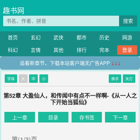
趣书网
搜索
首页
玄幻
武侠
都市
历史
网游
科幻
言情
其他
排行
完本
登录
追看新章节，下载本站客户端无广告APP
↓↓↓
字体
大
中
小
换手
关灯
第52章 大盈仙人，和传闻中有点不一样啊-《从一人之
下开始当狐仙》
上一章
目录
存书签
下一章
第(1/3)页