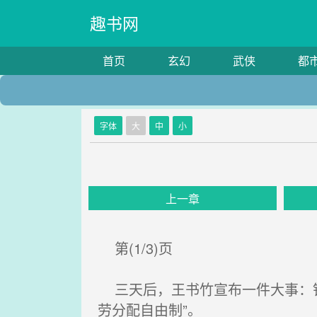
趣书网
首页
玄幻
武侠
都
字体
大
中
小
上一章
第(1/3)页
三天后，王书竹宣布一件大事：针
劳分配自由制”。