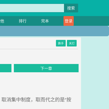
搜索
其他
排行
完本
登录
换手
关灯
下一章
取消集中制度，取而代之的是“按