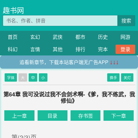
趣书网
搜索
首页
玄幻
武侠
都市
历史
网游
科幻
言情
其他
排行
完本
登录
追看新章节，下载本站客户端无广告APP
↓↓↓
字体
大
中
小
换手
关灯
第64章 我可没说过我不会剑术啊-《爹，我不练武，我
修仙》
上一章
目录
存书签
下一章
第(2/3)页