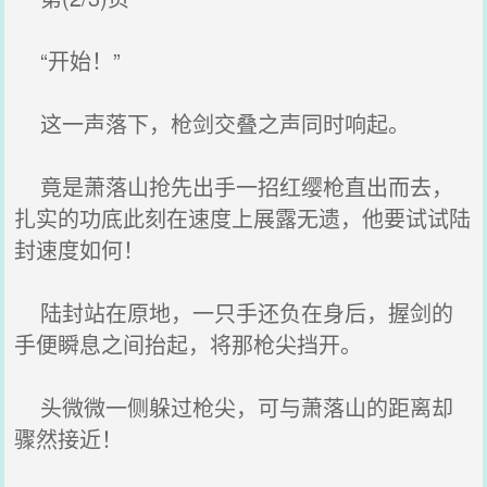
“开始！”
这一声落下，枪剑交叠之声同时响起。
竟是萧落山抢先出手一招红缨枪直出而去，
扎实的功底此刻在速度上展露无遗，他要试试陆
封速度如何！
陆封站在原地，一只手还负在身后，握剑的
手便瞬息之间抬起，将那枪尖挡开。
头微微一侧躲过枪尖，可与萧落山的距离却
骤然接近！