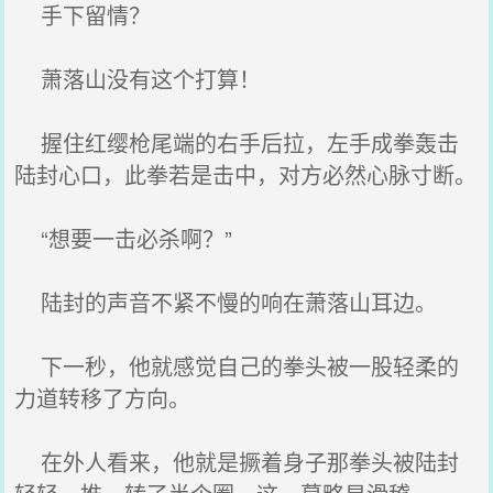
手下留情？
萧落山没有这个打算！
握住红缨枪尾端的右手后拉，左手成拳轰击
陆封心口，此拳若是击中，对方必然心脉寸断。
“想要一击必杀啊？”
陆封的声音不紧不慢的响在萧落山耳边。
下一秒，他就感觉自己的拳头被一股轻柔的
力道转移了方向。
在外人看来，他就是撅着身子那拳头被陆封