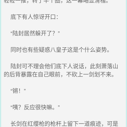
轻轻一推，转了半个圈，这一幕略显滑稽。
底下有人惊讶开口：
“陆封居然躲开了？”
同时也有些疑惑八皇子这是个什么姿势。
陆封可不理会他们底下人说话，此刻萧落山
的后背暴露在自己眼前，不砍上一剑划不来。
“锵！”
“咦？反应很快嘛。”
长剑在红缨枪的枪杆上留下一道痕迹，可是