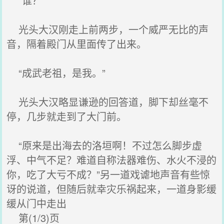
“谁？”
光头大汉刚走上前两步，一个威严无比的声
音，隔着殿门从里面传了出来。
“成武老祖，是我。”
光头大汉略显谦逊的回答道，脚下却丝毫不
停，几步就走到了大门前。
“原来是出海去的洛垣啊！不过怎么脚步虚
浮、中气不足？难道自称法器难伤、水火不浸的
你，吃了大亏不成？”另一道戏谑地声音有些惊
讶的说道，但随后就幸灾乐祸起来，一道身影缓
缓从门中走出
第(1/3)页