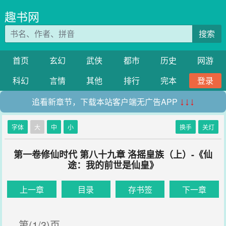
趣书网
搜索
首页
玄幻
武侠
都市
历史
网游
科幻
言情
其他
排行
完本
登录
追看新章节，下载本站客户端无广告APP
↓↓↓
字体
大
中
小
换手
关灯
第一卷修仙时代 第八十九章 洛摇皇族（上）-《仙
途：我的前世是仙皇》
上一章
目录
存书签
下一章
第(1/3)页