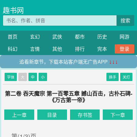
趣书网
搜索
首页
玄幻
武侠
都市
历史
网游
科幻
言情
其他
排行
完本
登录
追看新章节，下载本站客户端无广告APP
↓↓↓
字体
大
中
小
换手
关灯
第二卷 吞天魔宗 第一百零五章 撼山百击，古朴石碑-
《万古第一帝》
上一章
目录
存书签
下一章
第(1/3)页