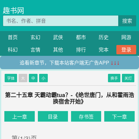
趣书网
搜索
首页
玄幻
武侠
都市
历史
网游
科幻
言情
其他
排行
完本
登录
追看新章节，下载本站客户端无广告APP
↓↓↓
字体
大
中
小
换手
关灯
第二十五章 天霸动霸tua？-《绝世唐门，从和霍雨浩
换宿舍开始》
上一章
目录
存书签
下一章
第(1/3)页