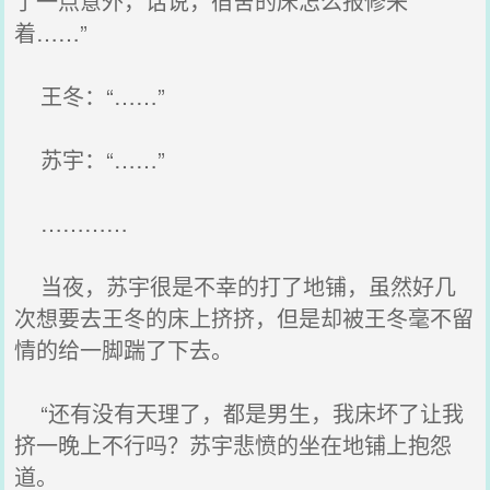
了一点意外，话说，宿舍的床怎么报修来
着……”
王冬：“……”
苏宇：“……”
…………
当夜，苏宇很是不幸的打了地铺，虽然好几
次想要去王冬的床上挤挤，但是却被王冬毫不留
情的给一脚踹了下去。
“还有没有天理了，都是男生，我床坏了让我
挤一晚上不行吗？苏宇悲愤的坐在地铺上抱怨
道。