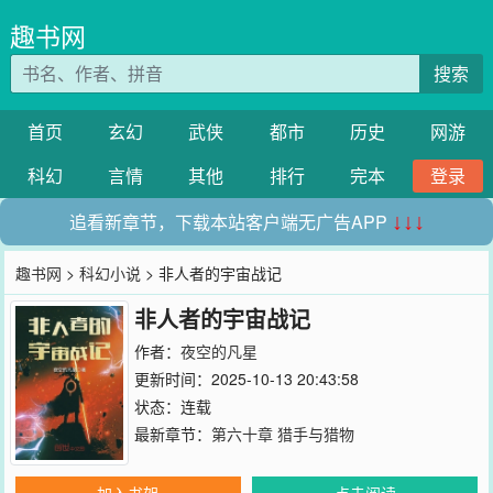
趣书网
搜索
首页
玄幻
武侠
都市
历史
网游
科幻
言情
其他
排行
完本
登录
追看新章节，下载本站客户端无广告APP
↓↓↓
趣书网
>
科幻小说
> 非人者的宇宙战记
非人者的宇宙战记
作者：
夜空的凡星
更新时间：2025-10-13 20:43:58
状态：连载
最新章节：
第六十章 猎手与猎物
加入书架
点击阅读