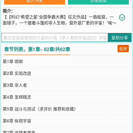
简介：
【【科幻“希望之星”全国争霸大赛】征文作品】一扇舷窗，一
面镜子，一个披着斗篷的非人生物，窗外是广袤的宇宙！“唉～
这次的进化终于让我变帅了！真是不容易啊！”镜前的非人生物抚摸着
那不符合人类审美观的脸自恋道。“可惜！地球暂时是回不去了，那…
复制分享
我为何不在这宇宙中闯出一片天呢？嘿嘿哈哈哈哈……”一阵嚣张的笑
声中，非人生物摔镜而起……
章节列表，第1章~ 62章/共62章
倒序
您要是觉得《
非人者的宇宙战记
》还不错的话请不要忘记向您QQ群和
微博微信里的朋友推荐哦！
第1章 绑架
第2章 实验改造
第3章 非人者
第4章 圣辉精灵
第5章 战斗与测试（求评价 推荐和收藏）
第6章 纵观宇宙
第7章 追猎者袭来