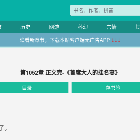
市
历史
网游
科幻
言情
追看新章节，下载本站客户端无广告APP
↓↓↓
第1052章 正文完-《首席大人的挂名妻》
目录
存书签
了。