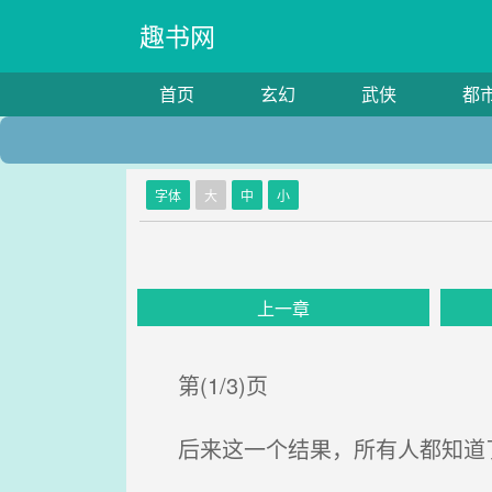
趣书网
首页
玄幻
武侠
都
字体
大
中
小
上一章
第(1/3)页
后来这一个结果，所有人都知道