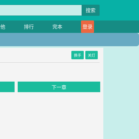
搜索
其他
排行
完本
登录
换手
关灯
下一章