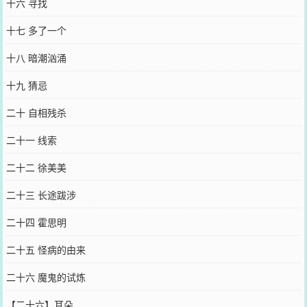
十六 寻找
十七 多了一个
十八 暗潮汹涌
十九 猜忌
二十 自相残杀
二十一 线索
二十二 徐美美
二十三 长途跋涉
二十四 霍思明
二十五 怪病的由来
二十六 魔鬼的试炼
【二十六】耳朵