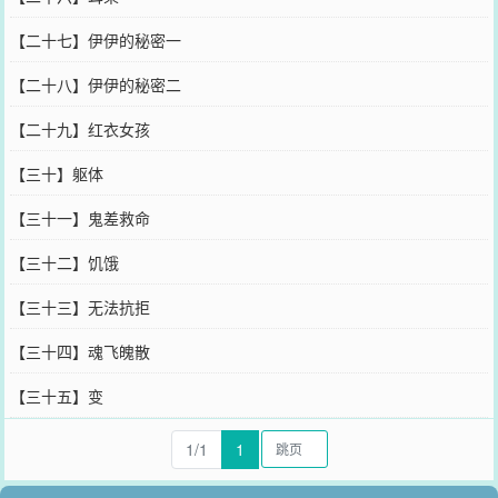
【二十七】伊伊的秘密一
【二十八】伊伊的秘密二
【二十九】红衣女孩
【三十】躯体
【三十一】鬼差救命
【三十二】饥饿
【三十三】无法抗拒
【三十四】魂飞魄散
【三十五】变
1/1
1