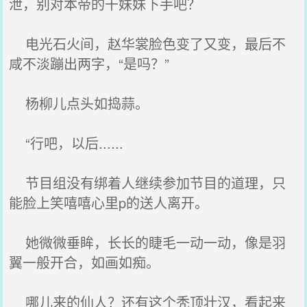
泄，别对本帝的干妹妹下手吧？
电光石火间，赵华裳脸色变了又变，最后不
咸不淡蹦出两字，“是吗？”
杨柳儿点头如捣蒜。
“行吧，以后......
节目组没有绑着人继续参加节目的道理，只
能脸上笑嘻嘻心里p的送人离开。
她微微垂眸，长长的睫毛一动一动，像是羽
翼一般开合，如画如痴。
哪儿来的仙人？还有这个秃顶壮汉，看起来