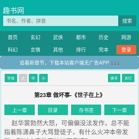
趣书网
搜索
首页
玄幻
武侠
都市
历史
网游
科幻
言情
其他
排行
完本
登录
追看新章节，下载本站客户端无广告APP
↓↓↓
字体
大
中
小
换手
关灯
第23章 做坏事-《世子在上》
上一章
目录
存书签
下一章
赵华裳勃然大怒，可偏偏没法发作，总不能
指着陈潇鼻子大骂登徒子，有什么火冲本帝发