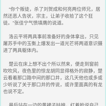
“你个叛徒，杀了刘贺成和何亮两位师兄，居
然还恶人告状，宗主，让弟子收拾了这个狂
徒。”张佳宁气愤填膺的说道。
洛云平将两具事前准备好的身体拿出，只见
屠苏手中的玉衡上爆发出一道光芒将两道意识摄
进了两具躯体内。
楚云在床上想不出个所以然来，便走到窗前
吹吹风，夜色里的惊龙胡同显得格外的寂静，楚
云看着那口路中间的那口井，这几天他也或多或
少听说了关于那口井的传说，或许里面真的有龙
也说不定。
最后站在一边的黄裙子姑娘，红着脸说自己