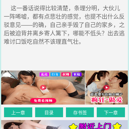
这一番话说得比较清楚，条理分明，大伙儿
一阵唏嘘，都有点悲壮的感觉，也提不出什么反
驳意见——的确，自己亲手毁了自己的家乡，之
后被迫背井离乡寄人篱下，哪能不低头？出去逃
难讨口饭吃自然不该理直气壮。
上一章
目录
存书签
下一章