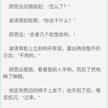
顾思远剑眉挑起：“怎么了？”
谢清宵眨眨眼：“你去干什么？”
顾思远：“去拿几个软垫给你。”
谢清宵脸上立刻咧开笑容，露出两排整齐的
贝齿：“不用的。”
顾思远蹙眉，看着面前人半晌，而后了然地
眯了眯眼。
他走到旁边的椅子上坐下，抬手招了招，嗓
音低沉：“过来。”