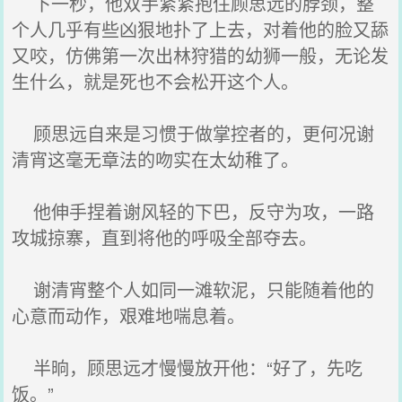
下一秒，他双手紧紧抱住顾思远的脖颈，整
个人几乎有些凶狠地扑了上去，对着他的脸又舔
又咬，仿佛第一次出林狩猎的幼狮一般，无论发
生什么，就是死也不会松开这个人。
顾思远自来是习惯于做掌控者的，更何况谢
清宵这毫无章法的吻实在太幼稚了。
他伸手捏着谢风轻的下巴，反守为攻，一路
攻城掠寨，直到将他的呼吸全部夺去。
谢清宵整个人如同一滩软泥，只能随着他的
心意而动作，艰难地喘息着。
半晌，顾思远才慢慢放开他：“好了，先吃
饭。”