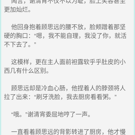
闻言，谢清宵不仅不以为耻，脸上笑容甚至
更加灿烂。
他回身抱着顾思远的腰不放，脸颊蹭着那坚
硬的胸口：“嗯，我不能自理，我没了你，就活
不下去了。”
这模样，更在主人面前袒露软乎乎肚皮的小
西几有什么区别。
顾思远却是冷血心肠，他捏着人的脖颈将人
拉了出来：“刷牙洗脸，我去厨房看看粥。”
“哦。”谢清宵委屈地哼了一声。
一直看着顾思远的背影转进了厨房，他才慢