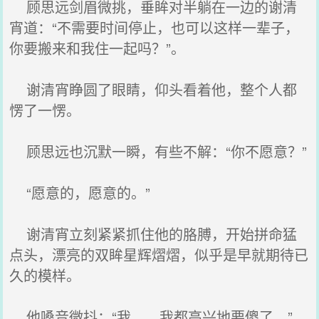
顾思远剑眉微挑，垂眸对半躺在一边的谢清
宵道：“不需要时间停止，也可以这样一辈子，
你要搬来和我住一起吗？”。
谢清宵睁圆了眼睛，仰头看着他，整个人都
愣了一愣。
顾思远也沉默一瞬，有些不解：“你不愿意？”
“愿意的，愿意的。”
谢清宵立刻紧紧抓住他的胳膊，开始拼命猛
点头，漂亮的双眸星辉熠熠，似乎是早就期待已
久的模样。
他嗓音微抖：“我……我都高兴地要傻了。”