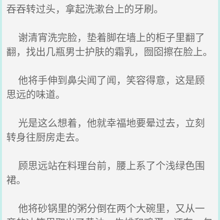
吞吞转过头，拿起洗漱台上的牙刷。
谢清宵洗完脸，垫着脚在墙上的柜子里翻了
翻，找出几瓶男士护肤的霜乳，囫囵擦在脸上。
他将手伸到鼻尖闻了闻，笑容得意，这是顾
思远的味道。
光是这么想着，他就幸福地要晕过去，立刻
转身往厨房走去。
顾思远站在料理台前，腰上系了个浅绿色围
裙。
他将砂锅里的粥分倒在两个大碗里，又从一