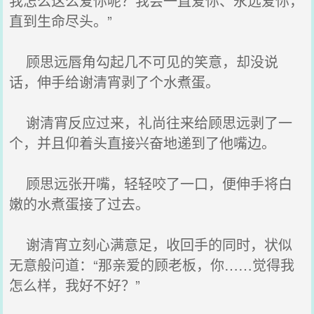
我怎么这么爱你呢？我会一直爱你、永远爱你，
直到生命尽头。”
顾思远唇角勾起几不可见的笑意，却没说
话，伸手给谢清宵剥了个水煮蛋。
谢清宵反应过来，礼尚往来给顾思远剥了一
个，并且仰着头直接兴奋地递到了他嘴边。
顾思远张开嘴，轻轻咬了一口，便伸手将白
嫩的水煮蛋接了过去。
谢清宵立刻心满意足，收回手的同时，状似
无意般问道：“那亲爱的顾老板，你……觉得我
怎么样，我好不好？”