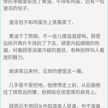
旁的冰箱里取出了黄油、牛排和鸡蛋，还有一包
速冻的包子。
速冻包子和鸡蛋先上蒸箱蒸了。
黄油下了煎锅，不一会儿便滋滋冒响，顾思
远拆开两片牛排扔了下去，锅里升起细微的热
烟，衬着顾思深邃冷峻的眉目，有种别样叫人着
迷的魅力。
谢清宵过来时，见到的便是这一幕。
几乎是不受控地，他愣愣走上前，从后面抱
住了顾思远的腰，脸颊贴在他宽厚的肩背上。
顾思远不用回头也知道来人是谁，也不准备