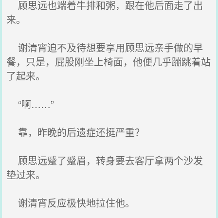
顾思远也端着牛排和粥，跟在他后面走了出
来。
谢清宵迫不及待想要享用顾思远亲手做的早
餐，只是，屁股刚坐上椅面，他便几乎蹦跳着站
了起来。
“啊……”
靠，昨晚的后遗症还挺严重？
顾思远蹙了蹙眉，转身要去客厅拿两个沙发
垫过来。
谢清宵反应极快地拉住他。