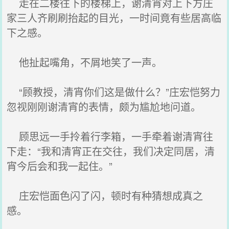
走在二楼往下的楼梯上，谢清宵对上下方庄
家三人齐刷刷抬起的目光，一时间竟有些居高临
下之感。
他扯起嘴角，不屑地笑了一声。
“顾教授，清宵你们这是做什么？”庄宏恺努力
忽视刚刚谢清宵的表情，颇为尴尬地问道。
顾思远一手拎着行李箱，一手牵着谢清宵往
下走：“我和清宵正在交往，我们决定同居，清
宵今后会和我一起住。”
庄宏恺面色闪了闪，顿时有种猜想成真之
感。