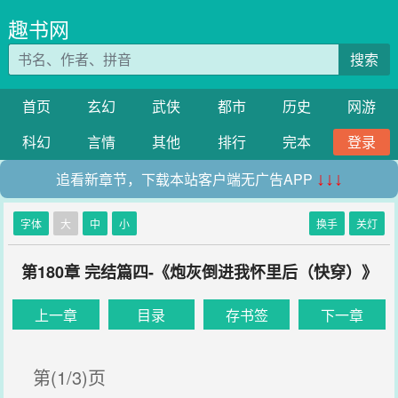
趣书网
搜索
首页
玄幻
武侠
都市
历史
网游
科幻
言情
其他
排行
完本
登录
追看新章节，下载本站客户端无广告APP
↓↓↓
字体
大
中
小
换手
关灯
第180章 完结篇四-《炮灰倒进我怀里后（快穿）》
上一章
目录
存书签
下一章
第(1/3)页