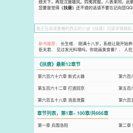
统天下，再现汉唐雄风。四夷宾服，八表来同，此
您要是觉得《
扶唐
》还不错的话请不要忘记向您Q
新书推荐：
长生棺
、
刚满十八岁，系统让我开始养
臣夫君
、
见过发光料理吗，你就画美食番？
、
人在
《扶唐》最新12章节
第六百六十六章 新式火器
第六百
第五百六十二章 打道回京
第五百
第六百五十八章 消息泄露
第六百
章节列表，第1章~ 100章/共666章
第一章 兵围洛阳
第二章