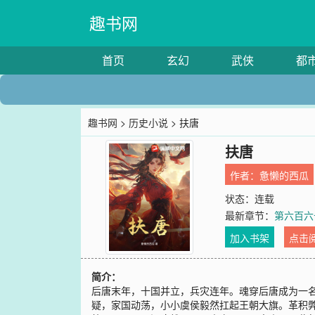
趣书网
首页
玄幻
武侠
都
趣书网
>
历史小说
> 扶唐
扶唐
作者：
惫懒的西瓜
状态：连载
最新章节：
第六百六
加入书架
点击
简介：
后唐末年，十国并立，兵灾连年。魂穿后唐成为一
疑，家国动荡，小小虞侯毅然扛起王朝大旗。革积