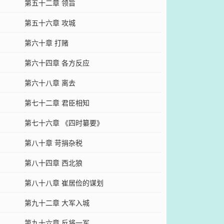
第五十二章 领旨
第五十六章 攻城
第六十章 打赌
第六十四章 各方反应
第六十八章 离去
第七十二章 君臣相知
第七十六章 《四时纂要》
第八十章 苛捐杂税
第八十四章 西北狼
第八十八章 崔居俭的谋划
第九十二章 大军入城
第九十六章 反将一军