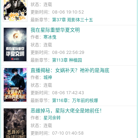
状态：连载
更新时间：08-06 19:10:52
最新章节：
第37章 观影体三十五
我在星际重塑华夏文明
作者：
寒冰曳
状态：连载
更新时间：08-06 22:56:29
最新章节：
第113章 种植园
直播揭秘：女娲补天？祂补的是海底
作者：
城神
状态：连载
更新时间：08-06 17:42:43
最新章节：
第116章：万年前的核爆
恶雌掉马，星际大佬全是她前任！
作者：
星河余转
状态：连载
更新时间：07-10 01:40:58