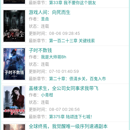
最新章节：
第33章 我不要你这个朋友
游戏人间：向死而生
作者：
圣垚
状态：连载
更新时间：08-06 09:28:45
最新章节：
第一百二十三章 关键线索
子时不数钱
作者：
我是大帅哥Bh
状态：连载
更新时间：07-10 01:40:59
最新章节：
第二十章：债清乡关，百鬼入市
盖楼求生，全公司女同事求我带飞
作者：
小青柑
状态：连载
更新时间：08-07 00:26:56
最新章节：
第375章 陆颂连下七城！
全球终焉，我觉醒唯一级序列速通副本