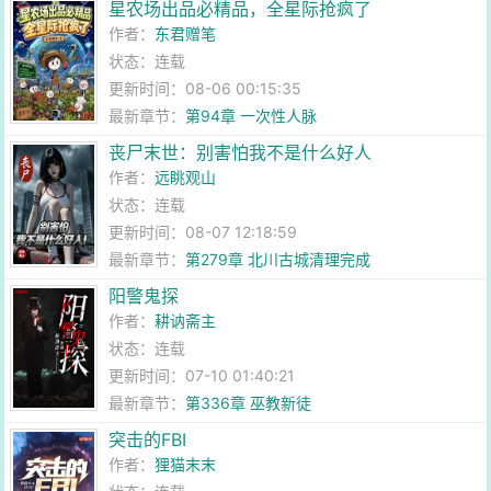
星农场出品必精品，全星际抢疯了
作者：
东君赠笔
状态：连载
更新时间：08-06 00:15:35
最新章节：
第94章 一次性人脉
丧尸末世：别害怕我不是什么好人
作者：
远眺观山
状态：连载
更新时间：08-07 12:18:59
最新章节：
第279章 北川古城清理完成
阳警鬼探
作者：
耕讷斋主
状态：连载
更新时间：07-10 01:40:21
最新章节：
第336章 巫教新徒
突击的FBI
作者：
狸猫末末