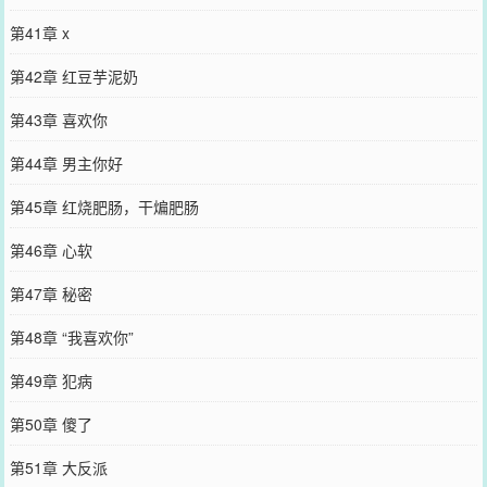
第41章 x
第42章 红豆芋泥奶
第43章 喜欢你
第44章 男主你好
第45章 红烧肥肠，干煸肥肠
第46章 心软
第47章 秘密
第48章 “我喜欢你”
第49章 犯病
第50章 傻了
第51章 大反派