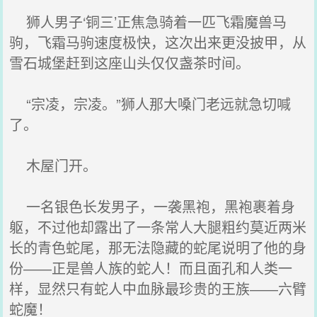
狮人男子‘铜三’正焦急骑着一匹飞霜魔兽马
驹，飞霜马驹速度极快，这次出来更没披甲，从
雪石城堡赶到这座山头仅仅盏茶时间。
“宗凌，宗凌。”狮人那大嗓门老远就急切喊
了。
木屋门开。
一名银色长发男子，一袭黑袍，黑袍裹着身
躯，不过他却露出了一条常人大腿粗约莫近两米
长的青色蛇尾，那无法隐藏的蛇尾说明了他的身
份――正是兽人族的蛇人！而且面孔和人类一
样，显然只有蛇人中血脉最珍贵的王族――六臂
蛇魔！