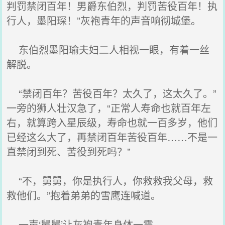
判罚禁闭百年！男爵东伯烈，判罚苦役百年！执
行人，墨阳琛！”灰袍青年的声音响彻城堡。
东伯烈墨阳瑜夫妇二人相视一眼，有着一丝
解脱。
“禁闭百年？苦役百年？太久了，这太久了。”
一旁的狮人壮汉急了，“正常人寿命也就百年左
右，就算跨入星辰级，寿命也就一百多岁，他们
已经这么大了，再禁闭百年苦役百年……不是一
直禁闭到死、苦役到死吗？”
“不，舅舅，你是执行人，你救救我父母，救
救他们。”抱着弟弟的雪鹰连喊道。
一声‘舅舅’让灰袍青年身体一震。