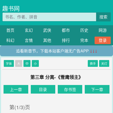
趣书网
搜索
首页
玄幻
武侠
都市
历史
网游
科幻
言情
其他
排行
完本
登录
追看新章节，下载本站客户端无广告APP
↓↓↓
字体
大
中
小
换手
关灯
第三章 分离-《雪鹰领主》
上一章
目录
存书签
下一章
第(1/3)页