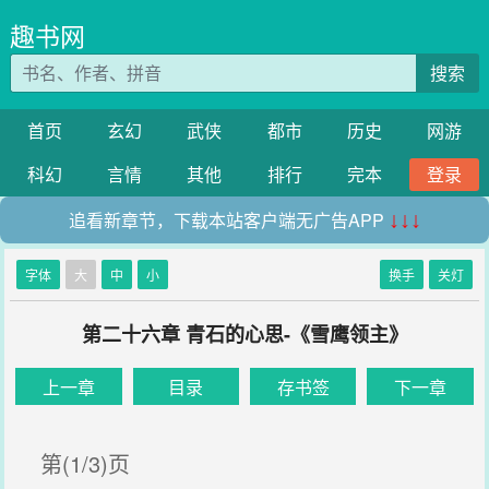
趣书网
搜索
首页
玄幻
武侠
都市
历史
网游
科幻
言情
其他
排行
完本
登录
追看新章节，下载本站客户端无广告APP
↓↓↓
字体
大
中
小
换手
关灯
第二十六章 青石的心思-《雪鹰领主》
上一章
目录
存书签
下一章
第(1/3)页