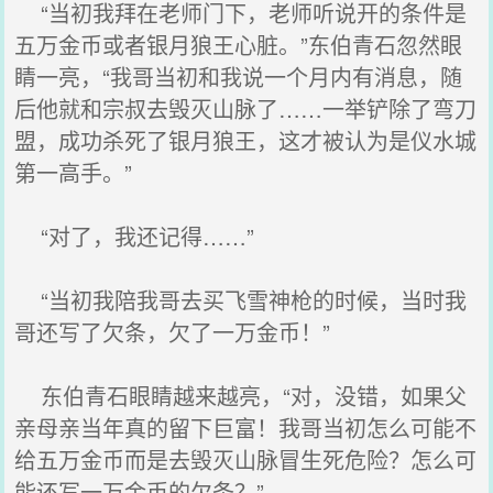
“当初我拜在老师门下，老师听说开的条件是
五万金币或者银月狼王心脏。”东伯青石忽然眼
睛一亮，“我哥当初和我说一个月内有消息，随
后他就和宗叔去毁灭山脉了……一举铲除了弯刀
盟，成功杀死了银月狼王，这才被认为是仪水城
第一高手。”
“对了，我还记得……”
“当初我陪我哥去买飞雪神枪的时候，当时我
哥还写了欠条，欠了一万金币！”
东伯青石眼睛越来越亮，“对，没错，如果父
亲母亲当年真的留下巨富！我哥当初怎么可能不
给五万金币而是去毁灭山脉冒生死危险？怎么可
能还写一万金币的欠条？”