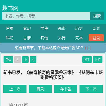
趣书网
搜索
首页
玄幻
武侠
都市
历史
网游
科幻
言情
其他
排行
完本
登录
追看新章节，下载本站客户端无广告APP
↓↓↓
字体
大
中
小
换手
关灯
新书已发，《赫奇帕奇的星露谷玩家》-《从阿兹卡班
到霍格沃茨》
上一章
目录
存书签
下一章
第(1/3)页