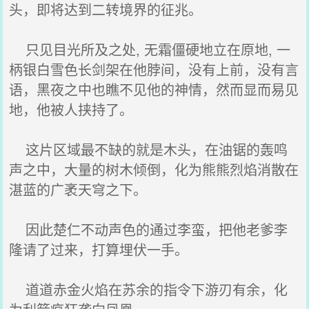
头，即将达到二转境界的征兆。
只见目光所及之处, 无霜僵硬地立在原地, 一
柄银白雪色长剑架在他脖间，没有上前，没有言
语，黑夜之中也瞧不见他的神情，然而显而易见
地，他被人挟持了。
这片区域最不缺的就是木头，在油锯的轰鸣
声之中，大量的树木倾倒，化为熊熊烈焰消散在
湛蓝的广袤天穹之下。
因此楚仁不动声色的通过李蛮，把他老爹李
隆请了过来，打算埋伏一手。
道道赤金火焰在苏余的指令下游刃有余，化