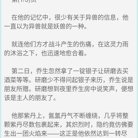
在他的记忆中，很少有关于异兽的信息，他
一直以为异兽就是妖兽的一种。
就连他们方才战斗产生的伤痛，在这灵力雨
的沐浴之下，也迅速地愈合着。
第二日，乔生忽然拿了一锭银子让研磨去买
酒菜等等。研磨少不得问起银子来历，乔生说是
朋友所赠。研磨想到夜里乔生房中说笑声，便想
该是主人的朋友了。
他那紫丹上，氤氲丹气不断缠绕，几乎将整
颗紫丹尽数包裹起来，其炽烈时，隐约竟仿佛要
生出一团火焰来——这正是他依然达到一转尽