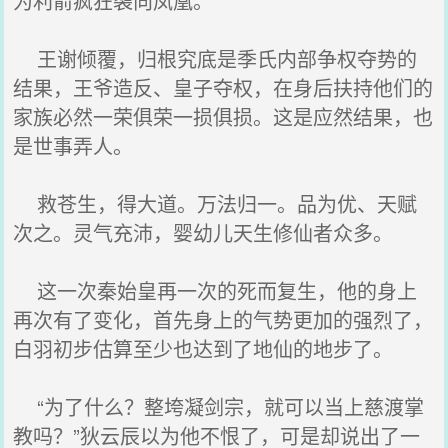
为利箭疯狂袭向凤凰。
王谢倾覆，归根究底是季氏内部争权夺势的
结果，王爷造反、皇子夺权，在身后扶持他们的
家族必然一荣俱荣一损俱损。这是应然结果，也
是世事弄人。
救苍生，得大道。万法归一。品为优、天赋
次之。灵气充沛，婴幼儿天生修仙者众多。
这一次秦始皇再一次的死而复生，他的身上
再次有了变化，首先身上的气势更加的强烈了，
白羽初步估算至少也达到了地仙的地步了。
“为了什么？整垮凝剑宗，就可以当上慈渡掌
教吗？”狄云辰以为他不恨了，可是却说出了一