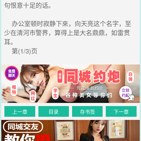
句恨意十足的话。
办公室顿时寂静下來，向天亮这个名字，至
少在清河市警界，算得上是大名鼎鼎，如雷贯
耳。
第(1/3)页
上一章
目录
存书签
下一章