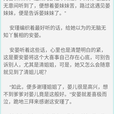
无意间听到了，便想着晏妹妹苦，路过这遇见晏
妹妹，便是告诉晏妹妹了。”
安瑾编织着最好听的话，给她以为的无脑无
知丫鬟相的安晏。
安晏听着这些话，心里也是清楚明白的紧，
这是要安晏将这个大喜事自己存在心底，可别告
诉别人，尤其是清姐姐，可是，她又怎么会随意
就见到了清姐儿呢？
“如此，便多谢瑾姐姐了，晏儿很是高兴，想
不到爹爹对晏儿竟是这般好。”安晏就差喜极而
泣，跪地三拜来感谢这安瑾了。