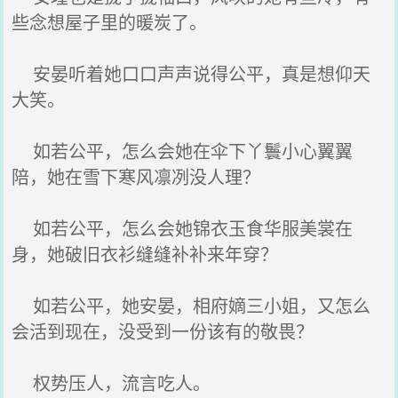
些念想屋子里的暖炭了。
安晏听着她口口声声说得公平，真是想仰天
大笑。
如若公平，怎么会她在伞下丫鬟小心翼翼
陪，她在雪下寒风凛冽没人理？
如若公平，怎么会她锦衣玉食华服美裳在
身，她破旧衣衫缝缝补补来年穿？
如若公平，她安晏，相府嫡三小姐，又怎么
会活到现在，没受到一份该有的敬畏？
权势压人，流言吃人。