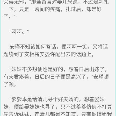
笑得无邪，“那些留言对晏儿来说，不过是刺扎
一下，只是一瞬间的疼痛，扎过后，却是好
了。”
“呵呵。”
安瑾不知该如何答话，便呵呵一笑，又将话
题绕到了安相将安晏许配出去的话题上，
“妹妹不多想便也是好的，想着日后出嫁了，
有夫君疼着，日后的日子便是高兴了，”安瑾顿
了顿，
“爹爹本是给清儿寻个好夫婿的，想着晏妹
妹，便给晏妹妹也寻了，只不过爹爹仿佛不打算
先告诉妹妹，连清儿都是不知道，只有你瑾姐我