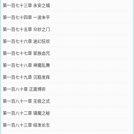
第一百七十三章 永安之城
第一百七十四章 一波未平
第一百七十五章 众妙之门
第一百七十六章 迷幻狂欢
第一百七十七章 家族血咒
第一百七十八章 神魔乱舞
第一百七十九章 沉稳发挥
第一百八十章 正面博弈
第一百八十一章 无极之式
第一百八十二章 镇魔之秘
第一百八十三章 结发长生