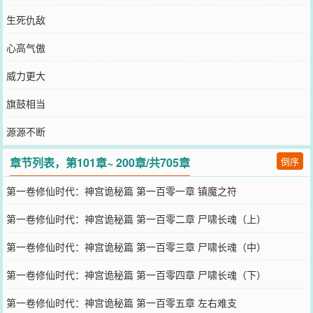
生死仇敌
心高气傲
威力更大
旗鼓相当
源源不断
章节列表，第101章~ 200章/共705章
倒序
第一卷修仙时代：神宫诡秘篇 第一百零一章 镇魔之符
第一卷修仙时代：神宫诡秘篇 第一百零二章 尸啸长魂（上）
第一卷修仙时代：神宫诡秘篇 第一百零三章 尸啸长魂（中）
第一卷修仙时代：神宫诡秘篇 第一百零四章 尸啸长魂（下）
第一卷修仙时代：神宫诡秘篇 第一百零五章 左右难支