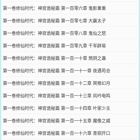
第一卷修仙时代：神宫诡秘篇 第一百零六章 鬼影重重
第一卷修仙时代：神宫诡秘篇 第一百零七章 大嬴太子
第一卷修仙时代：神宫诡秘篇 第一百零八章 鬼仙之怒
第一卷修仙时代：神宫诡秘篇 第一百零九章 千军辟易
第一卷修仙时代：神宫诡秘篇 第一百一十章 煞阴之蛊
第一卷修仙时代：神宫诡秘篇 第一百一十一章 夜遇苟合
第一卷修仙时代：神宫诡秘篇 第一百一十二章 冥根幻月
第一卷修仙时代：神宫诡秘篇 第一百一十三章 风吟电鸣
第一卷修仙时代：神宫诡秘篇 第一百一十四章 叶家少主
第一卷修仙时代：神宫诡秘篇 第一百一十五章 魔像之威
第一卷修仙时代：神宫诡秘篇 第一百一十六章 青铜开口